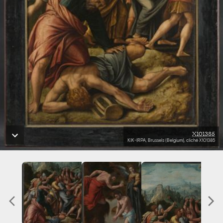
X101385
KIK-IRPA, Brussels (Belgium), cliché X101385