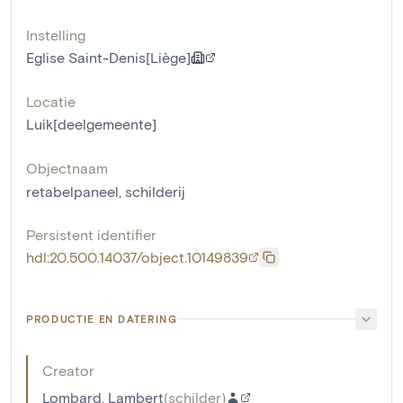
Instelling
Eglise Saint-Denis[Liège]
Locatie
Luik[deelgemeente]
Objectnaam
retabelpaneel
,
schilderij
Persistent identifier
hdl:20.500.14037/object.10149839
PRODUCTIE EN DATERING
Creator
Lombard, Lambert
(
schilder
)