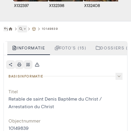
X132397
X132398
X132408
X1013
˅
10149839
INFORMATIE
FOTO'S (15)
DOSSIERS (5
BASISINFORMATIE
Titel
Retable de saint Denis Baptême du Christ /
Arrestation du Christ
Objectnummer
10149839