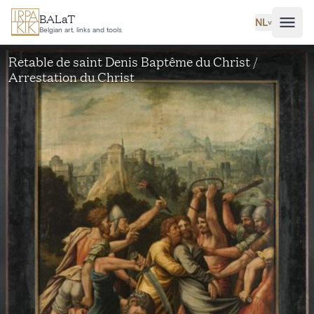
Ga naar hoofdinhoud
BALaT
NL
˅
Belgian art, links and tools
Retable de saint Denis Baptême du Christ /
Arrestation du Christ