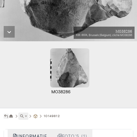
M038286
KIK-IRPA, Brussels (Belgium), cliché M038286
M038286
˅
10149812
INFORMATIE
FOTO'S (1)