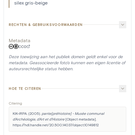
silex gris-beige
RECHTEN & GEBRUIKSVOORWAARDEN
Metadata
CC0
Deze toewijzing aan het publiek domein geldt enkel voor de
metadata. Geassocieerde foto's kunnen een eigen licentie of
auteursrechtelijke status hebben.
HOE TE CITEREN
Citering
KIK-IRPA. (2005). 
pante[préhistoire] - Musée communal 
d'Archéologie, d'Art et d'Histoire
 [Object metadata]. 
https://hdl.handle.net/20.500.14037/object.10149812