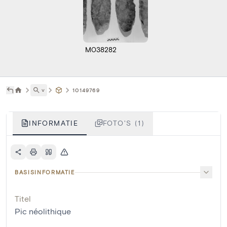
M038282
˅
10149769
INFORMATIE
FOTO'S (1)
BASISINFORMATIE
Titel
Pic néolithique