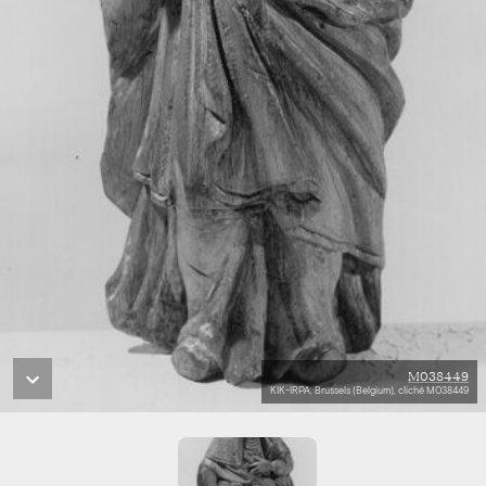
M038449
KIK-IRPA, Brussels (Belgium), cliché M038449