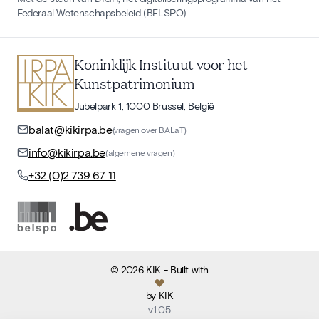
Federaal Wetenschapsbeleid (BELSPO)
Koninklijk Instituut voor het
Kunstpatrimonium
Jubelpark 1, 1000 Brussel, België
balat@kikirpa.be
(vragen over BALaT)
info@kikirpa.be
(algemene vragen)
+32 (0)2 739 67 11
©
2026
KIK
- Built with
by
KIK
v
1.05