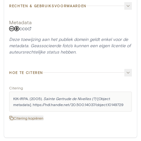
RECHTEN & GEBRUIKSVOORWAARDEN
Metadata
CC0
Deze toewijzing aan het publiek domein geldt enkel voor de
metadata. Geassocieerde foto's kunnen een eigen licentie of
auteursrechtelijke status hebben.
HOE TE CITEREN
Citering
KIK-IRPA. (2005). 
Sainte Gertrude de Nivelles (?)
 [Object 
metadata]. https://hdl.handle.net/20.500.14037/object.10149729
Citering kopiëren