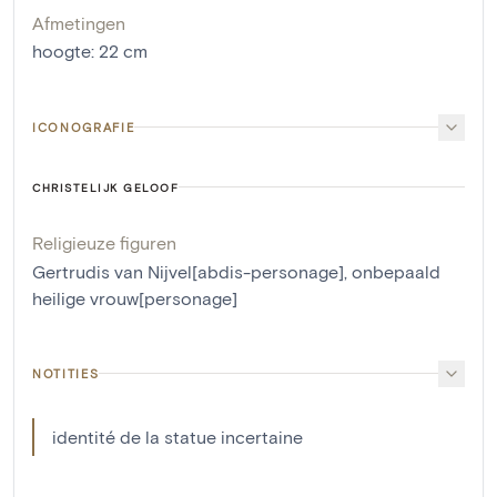
Afmetingen
hoogte
:
22
cm
ICONOGRAFIE
CHRISTELIJK GELOOF
Religieuze figuren
Gertrudis van Nijvel[abdis-personage]
,
onbepaald
heilige vrouw[personage]
NOTITIES
identité de la statue incertaine