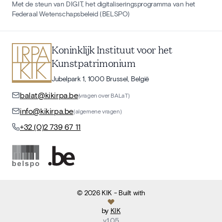
Met de steun van DIGIT, het digitaliseringsprogramma van het
Federaal Wetenschapsbeleid (BELSPO)
Koninklijk Instituut voor het
Kunstpatrimonium
Jubelpark 1, 1000 Brussel, België
balat@kikirpa.be
(vragen over BALaT)
info@kikirpa.be
(algemene vragen)
+32 (0)2 739 67 11
©
2026
KIK
- Built with
by
KIK
v
1.05