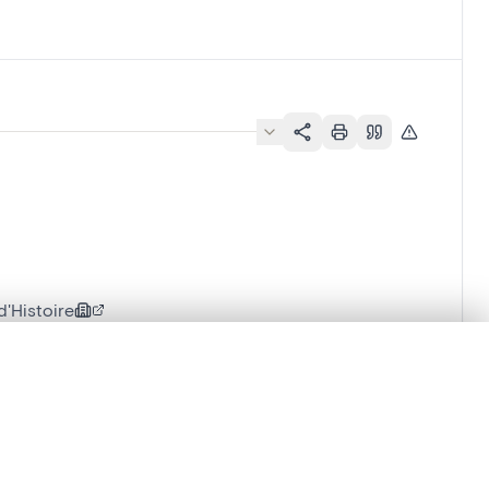
'Histoire
en verschuiven.
eldhouwwerk
m te beginnen.