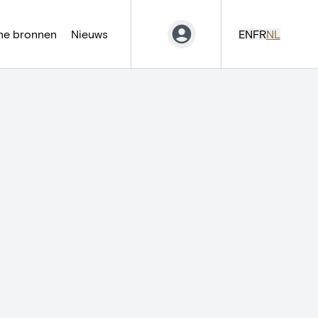
ne bronnen
Nieuws
EN
FR
NL