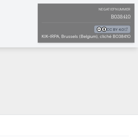
NEGATIEFNUMMER
B038410
CC BY 4.0
KIK-IRPA, Brussels (Belgium), cliché B038410