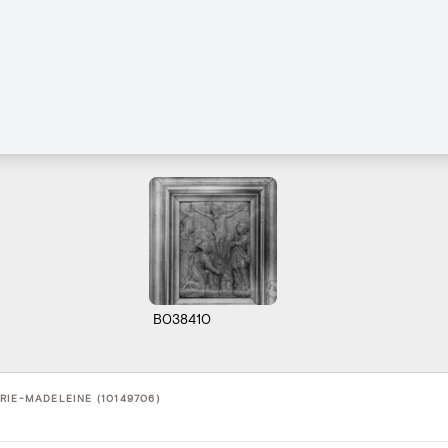
B038410
RIE-MADELEINE (10149706)