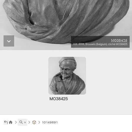
M038425
KIK-IRPA, Brussels (Belgium), cliché M038425
M038425
˅
10149691