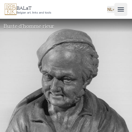
Ga naar hoofdinhoud
BALaT
NL
˅
Belgian art, links and tools
Buste d'homme rieur