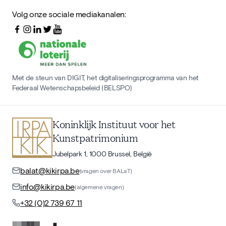
Volg onze sociale mediakanalen:
Met de steun van DIGIT, het digitaliseringsprogramma van het
Federaal Wetenschapsbeleid (BELSPO)
Koninklijk Instituut voor het
Kunstpatrimonium
Jubelpark 1, 1000 Brussel, België
balat@kikirpa.be
(vragen over BALaT)
info@kikirpa.be
(algemene vragen)
+32 (0)2 739 67 11