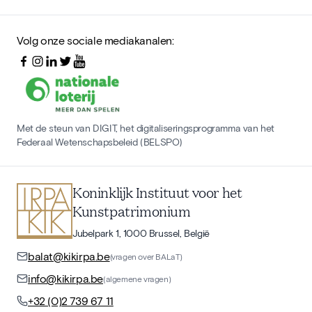
Volg onze sociale mediakanalen:
Met de steun van DIGIT, het digitaliseringsprogramma van het
Federaal Wetenschapsbeleid (BELSPO)
Koninklijk Instituut voor het
Kunstpatrimonium
Jubelpark 1, 1000 Brussel, België
balat@kikirpa.be
(vragen over BALaT)
info@kikirpa.be
(algemene vragen)
+32 (0)2 739 67 11