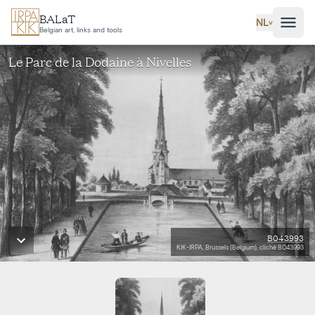
Ga naar hoofdinhoud
BALaT
NL
˅
Belgian art, links and tools
Le Parc de la Dodaine à Nivelles
B043993
KIK-IRPA, Brussels (Belgium), cliché B043993