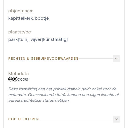
objectnaam
kapittelkerk
,
bootje
plaatstype
park[tuin]
,
vijver[kunstmatig]
RECHTEN & GEBRUIKSVOORWAARDEN
Metadata
CC0
Deze toewijzing aan het publiek domein geldt enkel voor de
metadata. Geassocieerde foto's kunnen een eigen licentie of
auteursrechtelijke status hebben.
HOE TE CITEREN