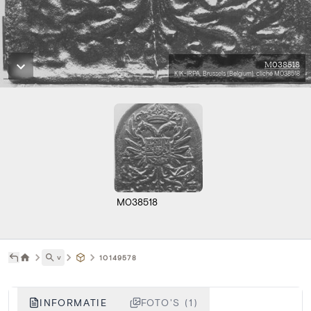
M038518
KIK-IRPA, Brussels (Belgium), cliché M038518
M038518
˅
10149578
INFORMATIE
FOTO'S (1)