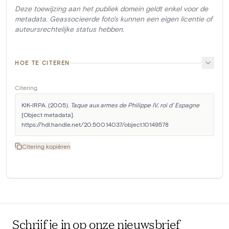
Deze toewijzing aan het publiek domein geldt enkel voor de
metadata. Geassocieerde foto's kunnen een eigen licentie of
auteursrechtelijke status hebben.
HOE TE CITEREN
Citering
KIK-IRPA. (2005). 
Taque aux armes de Philippe IV, roi d' Espagne
[Object metadata]. 
https://hdl.handle.net/20.500.14037/object.10149578
Citering kopiëren
Schrijf je in op onze nieuwsbrief