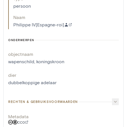
persoon
Naam
Philippe IV[Espagne-roi]
ONDERWERPEN
objectnaam
wapenschild
,
koningskroon
dier
dubbelkoppige adelaar
RECHTEN & GEBRUIKSVOORWAARDEN
Metadata
CC0