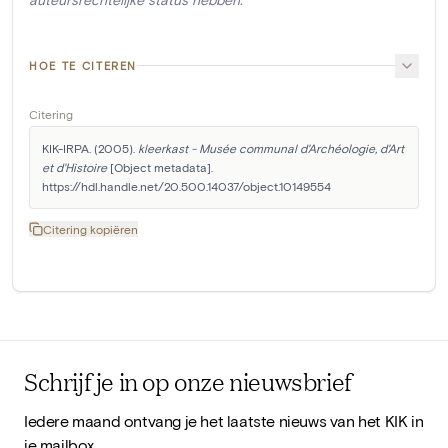
HOE TE CITEREN
Citering
KIK-IRPA. (2005). 
kleerkast - Musée communal d'Archéologie, d'Art 
et d'Histoire
 [Object metadata]. 
https://hdl.handle.net/20.500.14037/object.10149554
Citering kopiëren
Schrijf je in op onze nieuwsbrief
Iedere maand ontvang je het laatste nieuws van het KIK in
je mailbox.