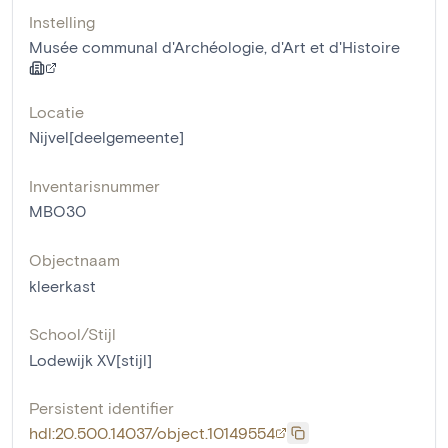
Instelling
Musée communal d'Archéologie, d'Art et d'Histoire
Locatie
Nijvel[deelgemeente]
Inventarisnummer
MBO30
Objectnaam
kleerkast
School/Stijl
Lodewijk XV[stijl]
Persistent identifier
hdl:20.500.14037/object.10149554