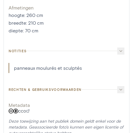
Afmetingen
hoogte
:
260
cm
breedte
:
210
cm
diepte
:
70
cm
NOTITIES
panneaux moulurés et sculptés
RECHTEN & GEBRUIKSVOORWAARDEN
Metadata
CC0
Deze toewijzing aan het publiek domein geldt enkel voor de
metadata. Geassocieerde foto's kunnen een eigen licentie of
auteursrechtelijke status hebben.