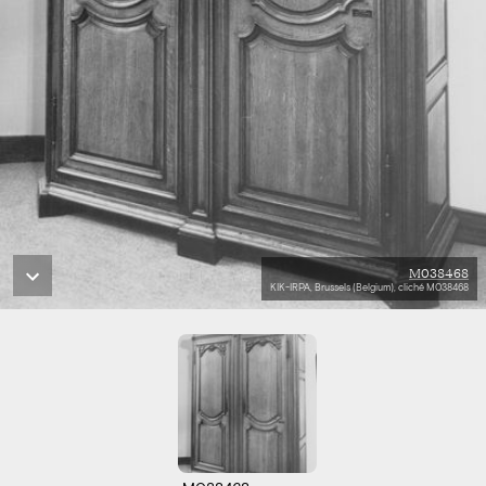
M038468
KIK-IRPA, Brussels (Belgium), cliché M038468