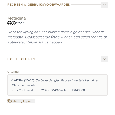
RECHTEN & GEBRUIKSVOORWAARDEN
Metadata
CC0
Deze toewijzing aan het publiek domein geldt enkel voor de
metadata. Geassocieerde foto's kunnen een eigen licentie of
auteursrechtelijke status hebben.
HOE TE CITEREN
Citering
KIK-IRPA. (2005). 
Corbeau d'angle décoré d'une tête humaine
[Object metadata]. 
https://hdl.handle.net/20.500.14037/object.10149538
Citering kopiëren