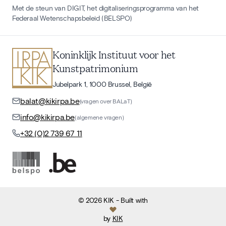
Met de steun van DIGIT, het digitaliseringsprogramma van het
Federaal Wetenschapsbeleid (BELSPO)
Koninklijk Instituut voor het
Kunstpatrimonium
Jubelpark 1, 1000 Brussel, België
balat@kikirpa.be
(vragen over BALaT)
info@kikirpa.be
(algemene vragen)
+32 (0)2 739 67 11
©
2026
KIK
- Built with
by
KIK