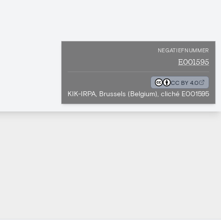
NEGATIEFNUMMER
E001595
CC BY 4.0
KIK-IRPA, Brussels (Belgium), cliché E001595