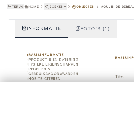
TERUG
HOME
ZOEKEN
˅
OBJECTEN
MOULIN DE BÉREAU
INFORMATIE
FOTO'S (1)
BASISINFORMATIE
BASISIN
PRODUCTIE EN DATERING
FYSIEKE EIGENSCHAPPEN
RECHTEN &
GEBRUIKSVOORWAARDEN
Titel
HOE TE CITEREN
Object
0/50 foto's
VERGELIJKINGSSET
Zet je afbeeldingen naast elkaar, gelaagd of me
Instellin
Je kunt deze set altijd opnieuw openen via “Mijn set” in 
Locatie
Je vergelijki