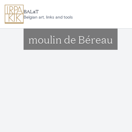
Ga naar hoofdinhoud
BALaT
Belgian art, links and tools
moulin de Béreau