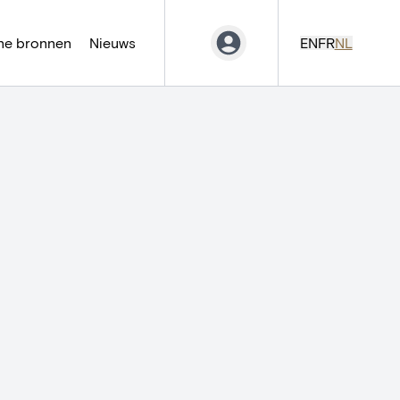
ne bronnen
Nieuws
EN
FR
NL