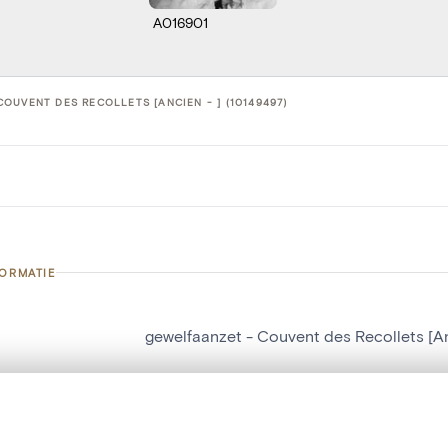
A016901
OUVENT DES RECOLLETS [ANCIEN - ] (10149497)
FORMATIE
gewelfaanzet - Couvent des Recollets [An
nummer
10149497
g
Couvent des Recollets [Ancien - ]
t een schuifbalk om ze te vergelijken — met gesynchroniseerd zoomen 