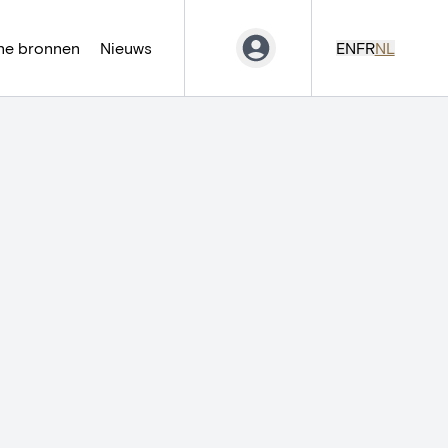
ne bronnen
Nieuws
EN
FR
NL