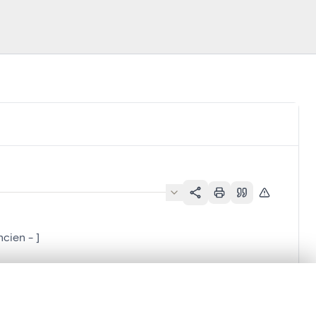
cien - ]
en verschuiven.