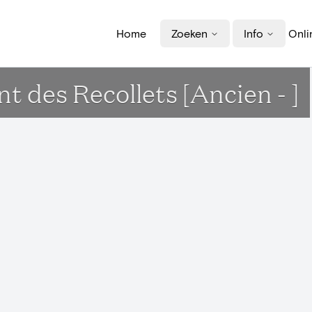
Home
Zoeken
Info
Onli
t des Recollets [Ancien - ]