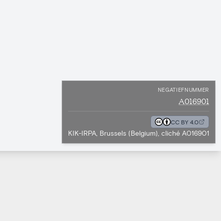
NEGATIEFNUMMER
A016901
CC BY 4.0
KIK-IRPA, Brussels (Belgium), cliché A016901