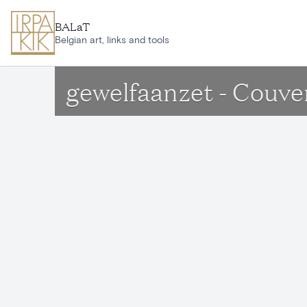
Ga naar hoofdinhoud
BALaT
Belgian art, links and tools
gewelfaanzet - Couven