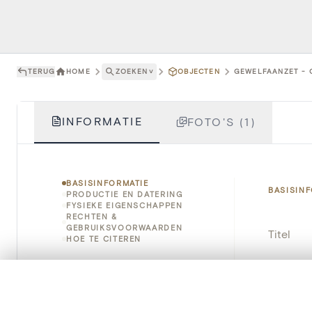
TERUG
HOME
ZOEKEN
˅
OBJECTEN
GEWELFAANZET - C
INFORMATIE
FOTO'S (1)
BASISINFORMATIE
BASISIN
PRODUCTIE EN DATERING
FYSIEKE EIGENSCHAPPEN
RECHTEN &
GEBRUIKSVOORWAARDEN
Titel
HOE TE CITEREN
Object
0/50 foto's
VERGELIJKINGSSET
Instellin
Zet je afbeeldingen naast elkaar, gelaagd of me