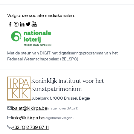
Volg onze sociale mediakanalen:
Met de steun van DIGIT, het digitaliseringsprogramma van het
Federaal Wetenschapsbeleid (BELSPO)
Koninklijk Instituut voor het
Kunstpatrimonium
Jubelpark 1, 1000 Brussel, België
balat@kikirpa.be
(vragen over BALaT)
info@kikirpa.be
(algemene vragen)
+32 (0)2 739 67 11