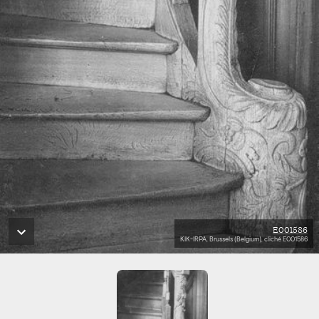
E001586
KIK-IRPA, Brussels (Belgium), cliché E001586