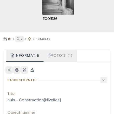
E001586
˅
10149442
INFORMATIE
FOTO'S (1)
BASISINFORMATIE
Titel
huis - Construction[Nivelles]
Objectnummer