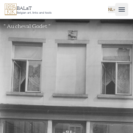
Ga naar hoofdinhoud
BALaT
NL
˅
Belgian art, links and tools
" Au cheval Godet "