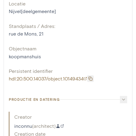
Locatie
Nijvel[deelgemeente]
Standplaats / Adres:
rue de Mons, 21
Objectnaam
koopmanshuis
Persistent identifier
hdl:20.500.14037/object.10149434
PRODUCTIE EN DATERING
Creator
inconnu
(
architect
)
Creation date