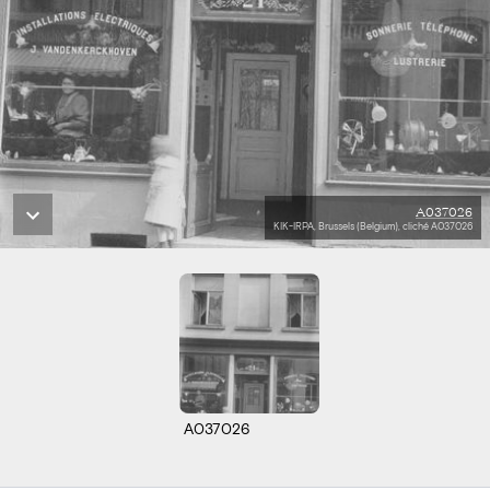
A037026
KIK-IRPA, Brussels (Belgium), cliché A037026
A037026