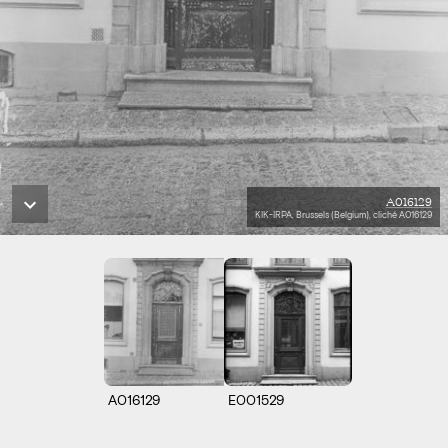
A016129
KIK-IRPA, Brussels (Belgium), cliché A016129
A016129
E001529