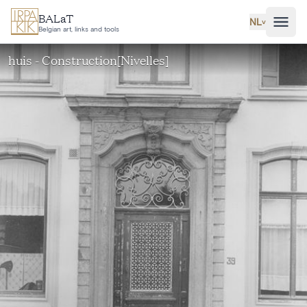
Ga naar hoofdinhoud
BALaT
NL
˅
Belgian art, links and tools
huis - Construction[Nivelles]