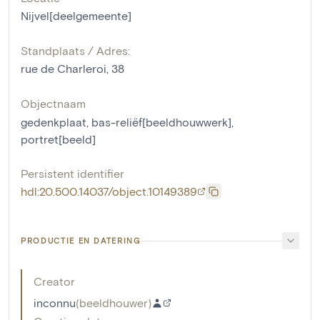
Nijvel[deelgemeente]
Standplaats / Adres:
rue de Charleroi, 38
Objectnaam
gedenkplaat
,
bas-reliëf[beeldhouwwerk]
,
portret[beeld]
Persistent identifier
hdl:20.500.14037/object.10149389
PRODUCTIE EN DATERING
Creator
inconnu
(
beeldhouwer
)