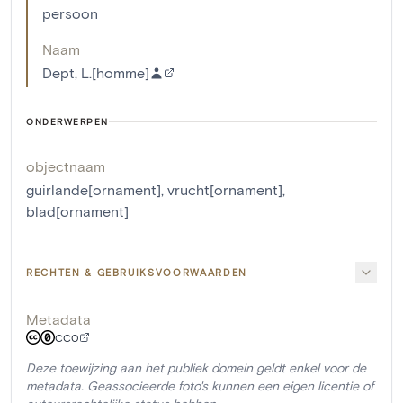
persoon
Naam
Dept, L.[homme]
ONDERWERPEN
objectnaam
guirlande[ornament]
,
vrucht[ornament]
,
blad[ornament]
RECHTEN & GEBRUIKSVOORWAARDEN
Metadata
CC0
Deze toewijzing aan het publiek domein geldt enkel voor de
metadata. Geassocieerde foto's kunnen een eigen licentie of