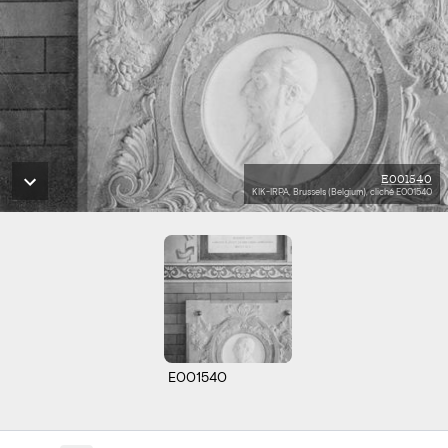
E001540
KIK-IRPA, Brussels (Belgium), cliché E001540
E001540