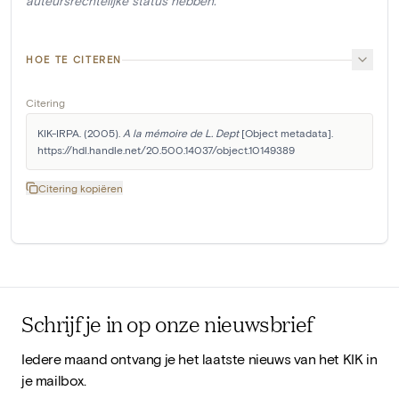
auteursrechtelijke status hebben.
HOE TE CITEREN
Citering
KIK-IRPA. (2005). 
A la mémoire de L. Dept
 [Object metadata]. 
https://hdl.handle.net/20.500.14037/object.10149389
Citering kopiëren
Schrijf je in op onze nieuwsbrief
Iedere maand ontvang je het laatste nieuws van het KIK in
je mailbox.