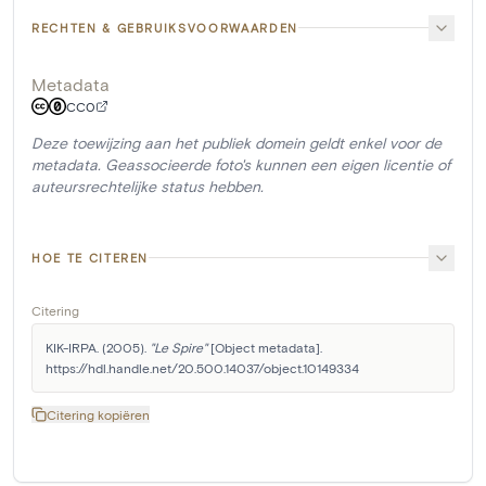
RECHTEN & GEBRUIKSVOORWAARDEN
Metadata
CC0
Deze toewijzing aan het publiek domein geldt enkel voor de
metadata. Geassocieerde foto's kunnen een eigen licentie of
auteursrechtelijke status hebben.
HOE TE CITEREN
Citering
KIK-IRPA. (2005). 
"Le Spire"
 [Object metadata]. 
https://hdl.handle.net/20.500.14037/object.10149334
Citering kopiëren