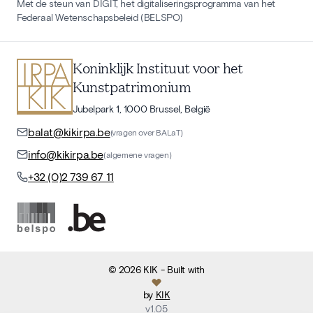
Met de steun van DIGIT, het digitaliseringsprogramma van het
Federaal Wetenschapsbeleid (BELSPO)
Koninklijk Instituut voor het
Kunstpatrimonium
Jubelpark 1, 1000 Brussel, België
balat@kikirpa.be
(vragen over BALaT)
info@kikirpa.be
(algemene vragen)
+32 (0)2 739 67 11
©
2026
KIK
- Built with
by
KIK
v
1.05