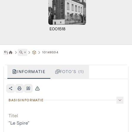
E001518
˅
10149334
INFORMATIE
FOTO'S (1)
BASISINFORMATIE
Titel
"Le Spire"