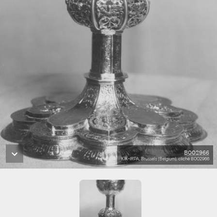
B002966
KIK-IRPA, Brussels (Belgium), cliché B002966