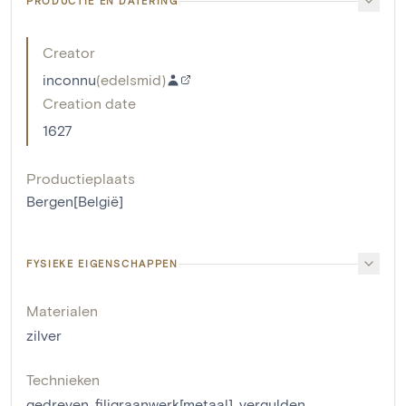
PRODUCTIE EN DATERING
Creator
inconnu
(
edelsmid
)
Creation date
1627
Productieplaats
Bergen[België]
FYSIEKE EIGENSCHAPPEN
Materialen
zilver
Technieken
gedreven
,
filigraanwerk[metaal]
,
vergulden