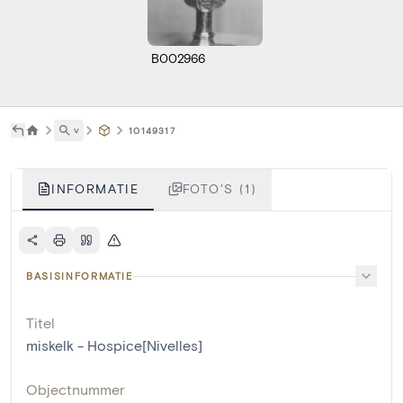
B002966
˅
10149317
INFORMATIE
FOTO'S (1)
BASISINFORMATIE
Titel
miskelk - Hospice[Nivelles]
Objectnummer