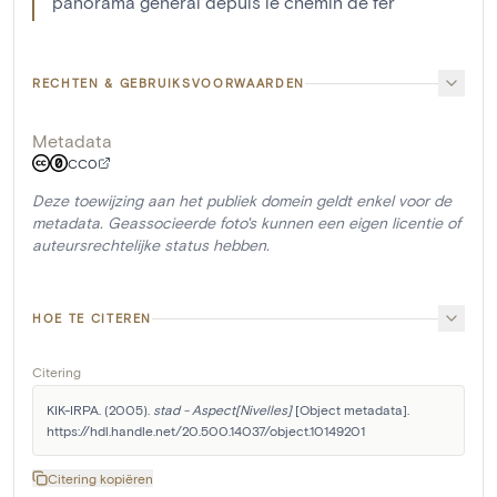
panorama général depuis le chemin de fer
RECHTEN & GEBRUIKSVOORWAARDEN
Metadata
CC0
Deze toewijzing aan het publiek domein geldt enkel voor de
metadata. Geassocieerde foto's kunnen een eigen licentie of
auteursrechtelijke status hebben.
HOE TE CITEREN
Citering
KIK-IRPA. (2005). 
stad - Aspect[Nivelles]
 [Object metadata]. 
https://hdl.handle.net/20.500.14037/object.10149201
Citering kopiëren