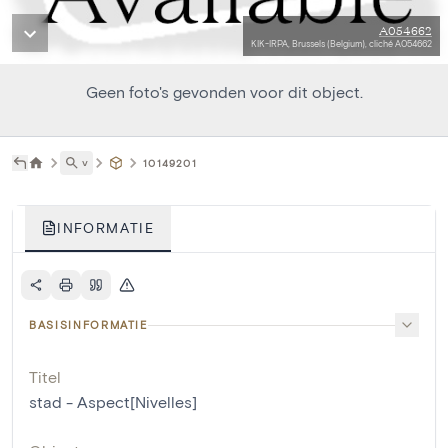
A054662
KIK-IRPA, Brussels (Belgium), cliché A054662
Geen foto's gevonden voor dit object.
˅
10149201
INFORMATIE
BASISINFORMATIE
Titel
stad - Aspect[Nivelles]