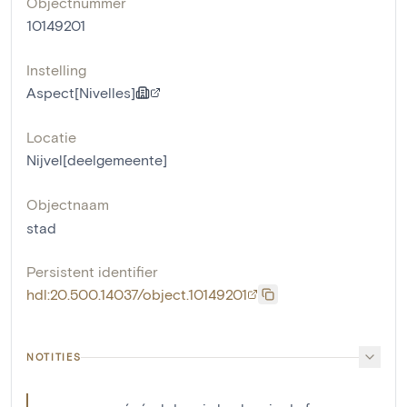
Objectnummer
10149201
Instelling
Aspect[Nivelles]
Locatie
Nijvel[deelgemeente]
Objectnaam
stad
Persistent identifier
hdl:20.500.14037/object.10149201
NOTITIES