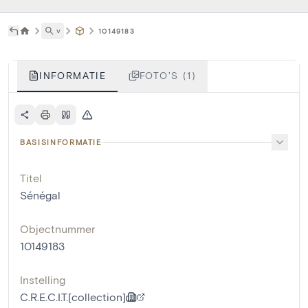
˅
10149183
INFORMATIE
FOTO'S (1)
BASISINFORMATIE
Titel
Sénégal
Objectnummer
10149183
Instelling
C.R.E.C.I.T.[collection]