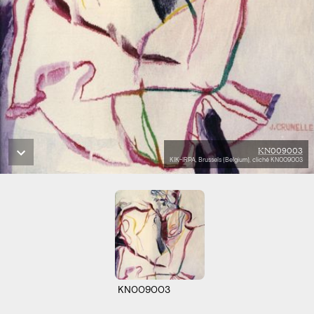
KN009003
KIK-IRPA, Brussels (Belgium), cliché KN009003
KN009003