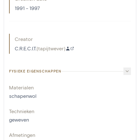
1991 - 1997
Creator
C.R.E.C.I.T.
(
tapijtwever
)
FYSIEKE EIGENSCHAPPEN
Materialen
schapenwol
Technieken
geweven
Afmetingen