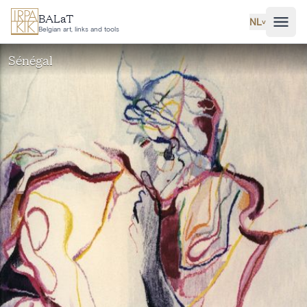
Ga naar hoofdinhoud
BALaT
NL
˅
Belgian art, links and tools
Sénégal