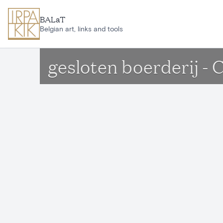
Ga naar hoofdinhoud
BALaT
Belgian art, links and tools
gesloten boerderij -