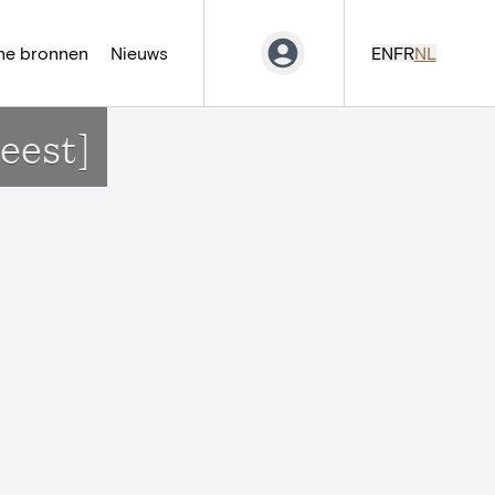
ne bronnen
Nieuws
EN
FR
NL
eest]