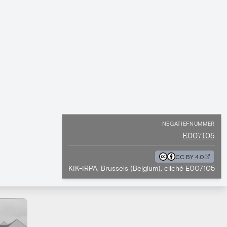
NEGATIEFNUMMER
E007105
CC BY 4.0
KIK-IRPA, Brussels (Belgium), cliché E007105