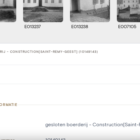
E013237
E013238
E007105
IJ - CONSTRUCTION[SAINT-REMY-GEEST] (10149143)
FORMATIE
gesloten boerderij - Construction[Saint
nummer
10149143