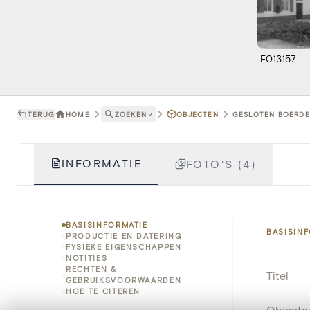
E013157
TERUG
HOME
ZOEKEN
˅
OBJECTEN
GESLOTEN BOERDER
INFORMATIE
FOTO'S (4)
BASISINFORMATIE
BASISIN
PRODUCTIE EN DATERING
FYSIEKE EIGENSCHAPPEN
NOTITIES
RECHTEN &
Titel
GEBRUIKSVOORWAARDEN
HOE TE CITEREN
Object