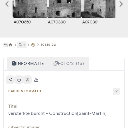
A070359
A070360
A070361
A070
˅
10149122
INFORMATIE
FOTO'S (15)
BASISINFORMATIE
Titel
versterkte burcht - Construction[Saint-Martin]
Objectnummer