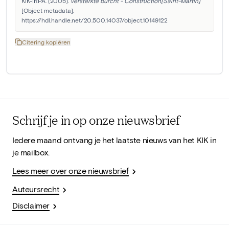
KIK-IRPA. (2005). 
versterkte burcht - Construction[Saint-Martin]
[Object metadata]. 
https://hdl.handle.net/20.500.14037/object.10149122
Citering kopiëren
Schrijf je in op onze nieuwsbrief
Iedere maand ontvang je het laatste nieuws van het KIK in
je mailbox.
Lees meer over onze nieuwsbrief
Auteursrecht
Disclaimer