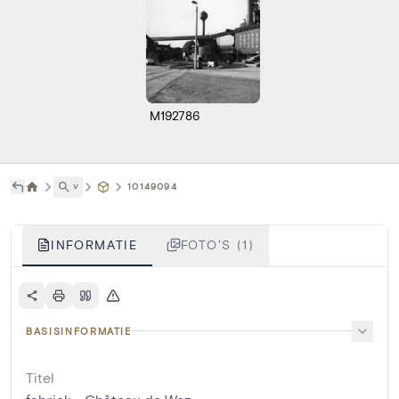
M192786
˅
10149094
INFORMATIE
FOTO'S (1)
BASISINFORMATIE
Titel