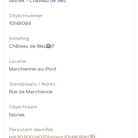
fabriek - Château de Wez
Objectnummer
10149094
Instelling
Château de Wez
Locatie
Marchienne-au-Pont
Standplaats / Adres:
Rue de Marchienne
Objectnaam
fabriek
Persistent identifier
hdl:20.500.14037/object.10149094