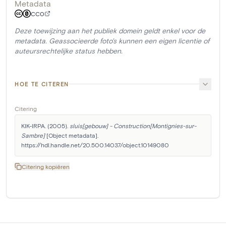
Metadata
CC0
Deze toewijzing aan het publiek domein geldt enkel voor de
metadata. Geassocieerde foto's kunnen een eigen licentie of
auteursrechtelijke status hebben.
HOE TE CITEREN
Citering
KIK-IRPA. (2005). 
sluis[gebouw] - Construction[Montignies-sur-
Sambre]
 [Object metadata]. 
https://hdl.handle.net/20.500.14037/object.10149080
Citering kopiëren