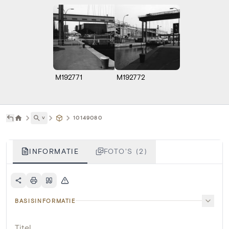
M192771
M192772
˅
10149080
INFORMATIE
FOTO'S (2)
BASISINFORMATIE
Titel