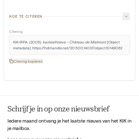
HOE TE CITEREN
Citering
KIK-IRPA. (2005). 
kasteelhoeve - Château de Mielmont
 [Object 
metadata]. https://hdl.handle.net/20.500.14037/object.10149062
Citering kopiëren
Schrijf je in op onze nieuwsbrief
Iedere maand ontvang je het laatste nieuws van het KIK in
je mailbox.