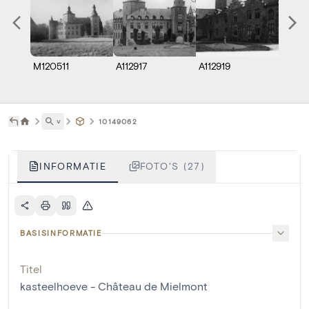
M120511
A112917
A112919
A048
˅
10149062
INFORMATIE
FOTO'S (27)
BASISINFORMATIE
Titel
kasteelhoeve - Château de Mielmont