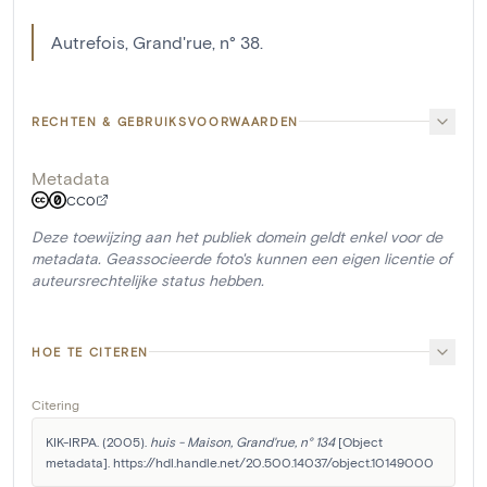
Autrefois, Grand'rue, n° 38.
RECHTEN & GEBRUIKSVOORWAARDEN
Metadata
CC0
Deze toewijzing aan het publiek domein geldt enkel voor de
metadata. Geassocieerde foto's kunnen een eigen licentie of
auteursrechtelijke status hebben.
HOE TE CITEREN
Citering
KIK-IRPA. (2005). 
huis - Maison, Grand'rue, n° 134
 [Object 
metadata]. https://hdl.handle.net/20.500.14037/object.10149000