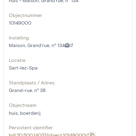
huis - Maison, Grand'rue, n° 134
Objectnummer
10149000
Instelling
Maison, Grand'rue, n° 134
Locatie
Sart-lez-Spa
Standplaats / Adres:
Grand-rue, n° 38
Objectnaam
huis
,
boerderij
Persistent identifier
hdl:20.500.14037/object.10149000