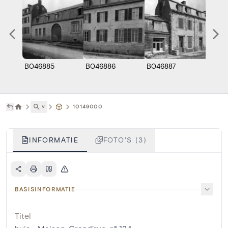
B046885
B046886
B046887
˅
10149000
INFORMATIE
FOTO'S (3)
BASISINFORMATIE
Titel