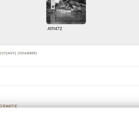
A111472
CT[HUY] (10148955)
FORMATIE
landschap - Aspect[Huy]
t een schuifbalk om ze te vergelijken — met gesynchroniseerd zoomen 
het menu.