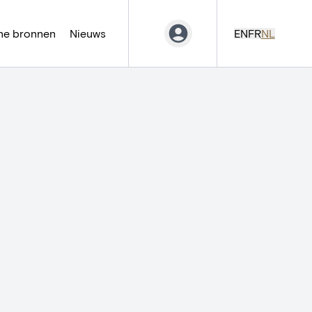
ne bronnen
Nieuws
EN
FR
NL