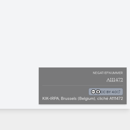
NEGATIEFNUMMER
A111472
CC BY 4.0
KIK-IRPA, Brussels (Belgium), cliché A111472