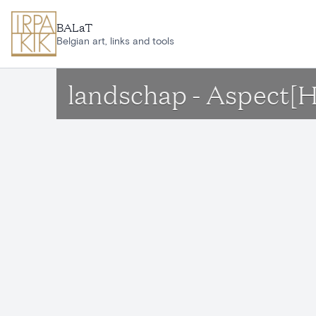
Ga naar hoofdinhoud
BALaT
Belgian art, links and tools
landschap - Aspect[