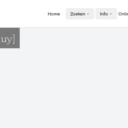
Home
Zoeken
Info
Onli
Huy]