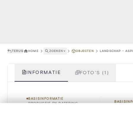
TERUG
HOME
ZOEKEN
˅
OBJECTEN
LANDSCHAP - ASPE
INFORMATIE
FOTO'S (1)
BASISINFORMATIE
BASISIN
PRODUCTIE EN DATERING
RECHTEN &
0/50 foto's
GEBRUIKSVOORWAARDEN
VERGELIJKINGSSET
HOE TE CITEREN
Titel
Zet je afbeeldingen naast elkaar, gelaagd of me
Je kunt deze set altijd opnieuw openen via “Mijn set” in 