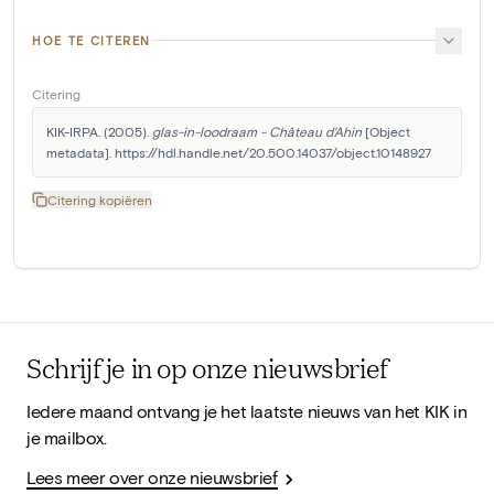
HOE TE CITEREN
Citering
KIK-IRPA. (2005). 
glas-in-loodraam - Château d'Ahin
 [Object 
metadata]. https://hdl.handle.net/20.500.14037/object.10148927
Citering kopiëren
Schrijf je in op onze nieuwsbrief
Iedere maand ontvang je het laatste nieuws van het KIK in
je mailbox.
Lees meer over onze nieuwsbrief