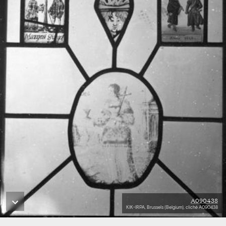
A090438
KIK-IRPA, Brussels (Belgium), cliché A090438