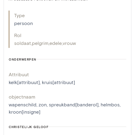
Type
persoon
Rol
soldaat
,
pelgrim
,
edele
,
vrouw
ONDERWERPEN
Attribuut
kelk[attribuut]
,
kruis[attribuut]
objectnaam
wapenschild
,
zon
,
spreukband[banderol]
,
helmbos
,
kroon[insigne]
CHRISTELIJK GELOOF