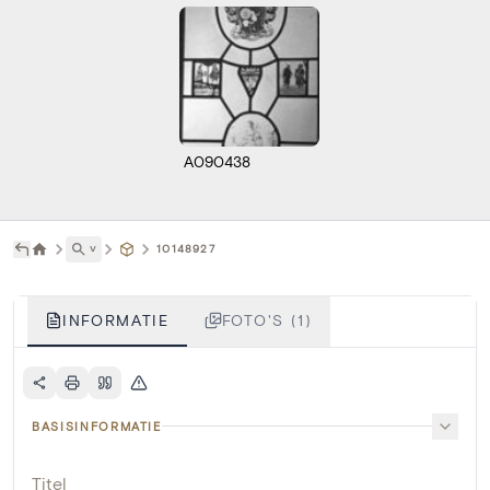
A090438
˅
10148927
INFORMATIE
FOTO'S (1)
BASISINFORMATIE
Titel