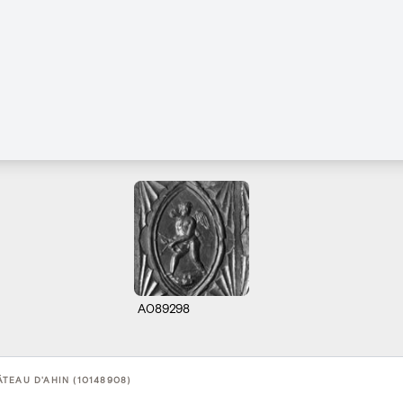
A089298
TEAU D'AHIN (10148908)