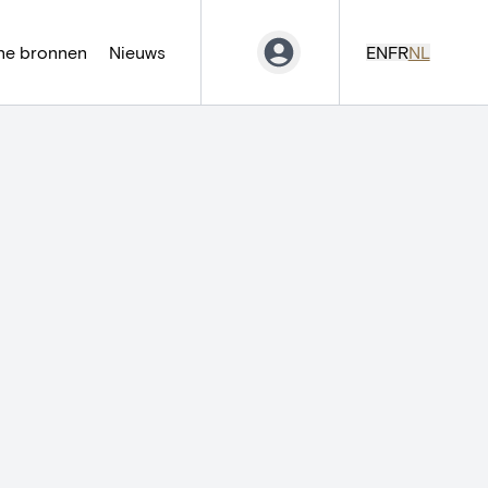
ne bronnen
Nieuws
EN
FR
NL