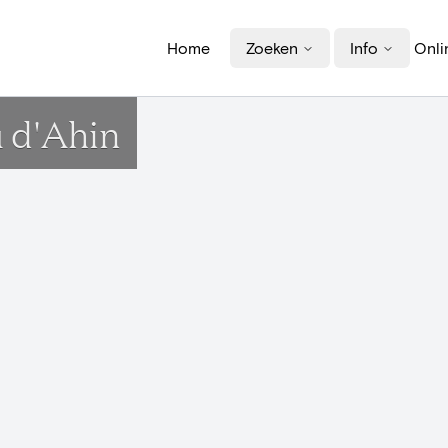
Home
Zoeken
Info
Onli
 d'Ahin