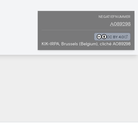
NEGATIEFNUMMER
A089298
CC BY 4.0
KIK-IRPA, Brussels (Belgium), cliché A089298