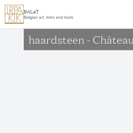
Ga naar hoofdinhoud
BALaT
Belgian art, links and tools
haardsteen - Château