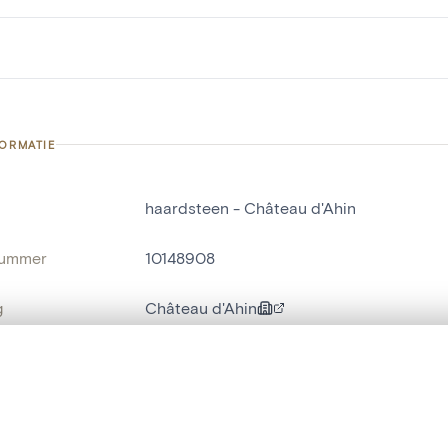
FORMATIE
haardsteen - Château d'Ahin
nummer
10148908
g
Château d'Ahin
Ben-Ahin
t een schuifbalk om ze te vergelijken — met gesynchroniseerd zoomen 
ats / Adres:
Grosse tour, cheminée du rez-de-chauss
het menu.