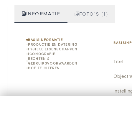
INFORMATIE
FOTO'S (1)
BASISINFORMATIE
BASISIN
PRODUCTIE EN DATERING
FYSIEKE EIGENSCHAPPEN
ICONOGRAFIE
RECHTEN &
Titel
GEBRUIKSVOORWAARDEN
HOE TE CITEREN
Object
Instellin
Locatie
0/50 foto's
VERGELIJKINGSSET
Zet je afbeeldingen naast elkaar, gelaagd of me
Standpla
Je kunt deze set altijd opnieuw openen via “Mijn set” in 