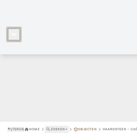
TERUG
HOME
ZOEKEN
˅
OBJECTEN
HAARDSTEEN - CHÂ