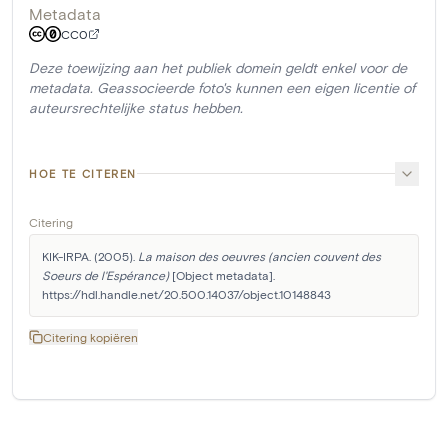
Metadata
CC0
Deze toewijzing aan het publiek domein geldt enkel voor de
metadata. Geassocieerde foto's kunnen een eigen licentie of
auteursrechtelijke status hebben.
HOE TE CITEREN
Citering
KIK-IRPA. (2005). 
La maison des oeuvres (ancien couvent des 
Soeurs de l'Espérance)
 [Object metadata]. 
https://hdl.handle.net/20.500.14037/object.10148843
Citering kopiëren