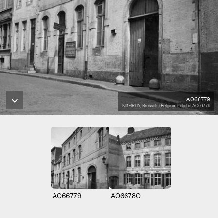
A066779
KIK-IRPA, Brussels (Belgium), cliché A066779
A066779
A066780