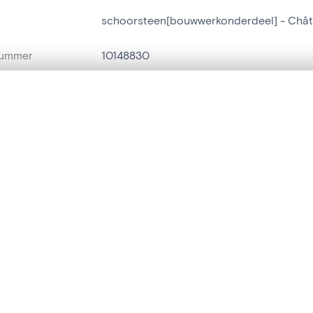
schoorsteen[bouwwerkonderdeel] - Châte
nummer
10148830
g
Château de la Sarte
t een schuifbalk om ze te vergelijken — met gesynchroniseerd zoomen 
Hoei[deelgemeente]
het menu.
naam
schoorsteen[bouwwerkonderdeel]
ngsset is leeg. Voeg foto's toe vanuit zoekresultaten of detailpagina's o
tijl
Renaissance[n]
t identifier
hdl:20.500.14037/object.10148830
IE EN DATERING