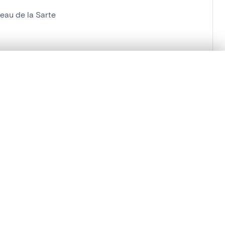
au de la Sarte
en verschuiven.
m te beginnen.
Vergelijken in expertviewer