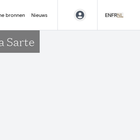
ne bronnen
Nieuws
EN
FR
NL
a Sarte