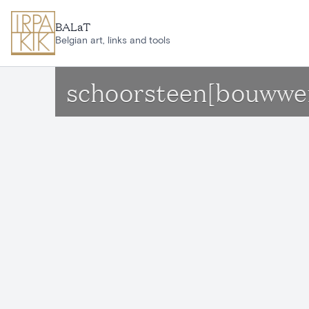
Ga naar hoofdinhoud
BALaT
Belgian art, links and tools
schoorsteen[bouwwerk