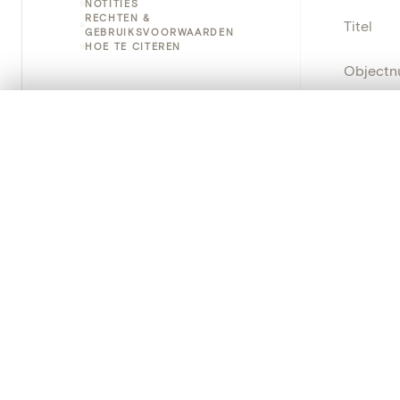
NOTITIES
RECHTEN &
Titel
GEBRUIKSVOORWAARDEN
HOE TE CITEREN
Object
Instellin
0/50 foto's
VERGELIJKINGSSET
Zet je afbeeldingen naast elkaar, gelaagd of me
Locatie
Je kunt deze set altijd opnieuw openen via “Mijn set” in 
Object
Je vergelijki
School/S
Alles wissen
Persisten
PRODUCT