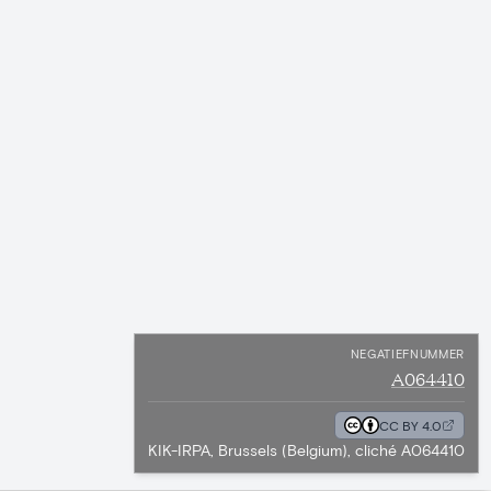
NEGATIEFNUMMER
A064410
CC BY 4.0
KIK-IRPA, Brussels (Belgium), cliché A064410