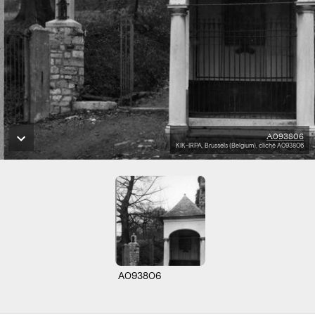
A093806
KIK-IRPA, Brussels (Belgium), cliché A093806
A093806