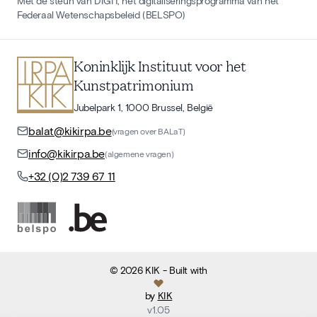
Met de steun van DIGIT, het digitaliseringsprogramma van het
Federaal Wetenschapsbeleid (BELSPO)
Koninklijk Instituut voor het
Kunstpatrimonium
Jubelpark 1, 1000 Brussel, België
balat@kikirpa.be
(vragen over BALaT)
info@kikirpa.be
(algemene vragen)
+32 (0)2 739 67 11
©
2026
KIK
- Built with
by
KIK
v
1.05