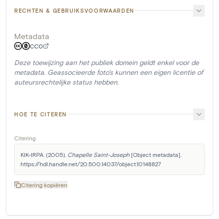
RECHTEN & GEBRUIKSVOORWAARDEN
Metadata
CC0
Deze toewijzing aan het publiek domein geldt enkel voor de
metadata. Geassocieerde foto's kunnen een eigen licentie of
auteursrechtelijke status hebben.
HOE TE CITEREN
Citering
KIK-IRPA. (2005). 
Chapelle Saint-Joseph
 [Object metadata]. 
https://hdl.handle.net/20.500.14037/object.10148827
Citering kopiëren