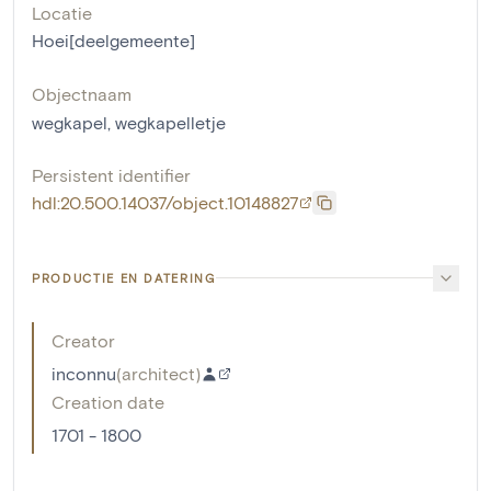
Locatie
Hoei[deelgemeente]
Objectnaam
wegkapel
,
wegkapelletje
Persistent identifier
hdl:20.500.14037/object.10148827
PRODUCTIE EN DATERING
Creator
inconnu
(
architect
)
Creation date
1701 - 1800