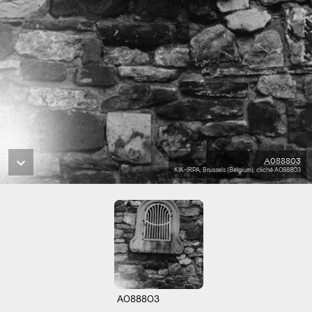
A088803
KIK-IRPA, Brussels (Belgium), cliché A088803
A088803