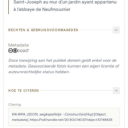
Saint-Joseph au mur d'un jardin ayant appartenu
à l'abbaye de Neufmoustier
RECHTEN & GEBRUIKSVOORWAARDEN
Metadata
CC0
Deze toewijzing aan het publiek domein geldt enkel voor de
metadata. Geassocieerde foto's kunnen een eigen licentie of
auteursrechtelijke status hebben.
HOE TE CITEREN
Citering
KIK-IRPA. (2005). 
wegkapelletje - Construction[Huy]
 [Object 
metadata]. https://hdl.handle.net/20.500.14037/object.10148825