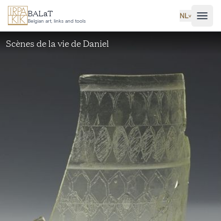
Ga naar hoofdinhoud
BALaT
NL
˅
Belgian art, links and tools
Scènes de la vie de Daniel