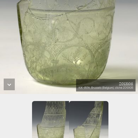
Z013105
KIK-IRPA, Brussels (Belgium), cliché Z013105