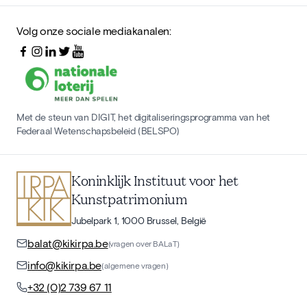
Volg onze sociale mediakanalen:
Met de steun van DIGIT, het digitaliseringsprogramma van het
Federaal Wetenschapsbeleid (BELSPO)
Koninklijk Instituut voor het
Kunstpatrimonium
Jubelpark 1, 1000 Brussel, België
balat@kikirpa.be
(vragen over BALaT)
info@kikirpa.be
(algemene vragen)
+32 (0)2 739 67 11