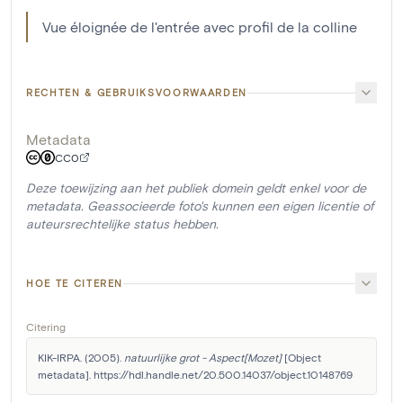
Vue éloignée de l'entrée avec profil de la colline
RECHTEN & GEBRUIKSVOORWAARDEN
Metadata
CC0
Deze toewijzing aan het publiek domein geldt enkel voor de
metadata. Geassocieerde foto's kunnen een eigen licentie of
auteursrechtelijke status hebben.
HOE TE CITEREN
Citering
KIK-IRPA. (2005). 
natuurlijke grot - Aspect[Mozet]
 [Object 
metadata]. https://hdl.handle.net/20.500.14037/object.10148769