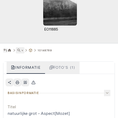
E011885
˅
10148769
INFORMATIE
FOTO'S (1)
BASISINFORMATIE
Titel
natuurlijke grot - Aspect[Mozet]