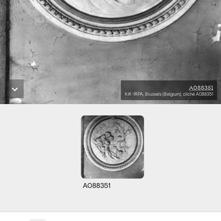
A088351
KIK-IRPA, Brussels (Belgium), cliché A088351
A088351