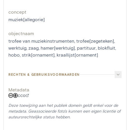
concept
muziek[allegorie]
objectnaam
trofee van muziekinstrumenten
,
trofee[zegeteken]
,
werktuig
,
zaag
,
hamer[werktuig]
,
partituur
,
blokfluit
,
hobo
,
strik[ornament]
,
kraallijst[ornament]
RECHTEN & GEBRUIKSVOORWAARDEN
Metadata
CC0
Deze toewijzing aan het publiek domein geldt enkel voor de
metadata. Geassocieerde foto's kunnen een eigen licentie of
auteursrechtelijke status hebben.