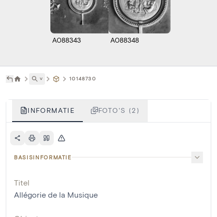
A088343
A088348
˅
10148730
INFORMATIE
FOTO'S (2)
BASISINFORMATIE
Titel
Allégorie de la Musique