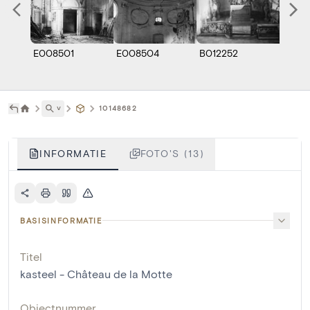
E008501
E008504
B012252
A100
˅
10148682
INFORMATIE
FOTO'S (13)
BASISINFORMATIE
Titel
kasteel - Château de la Motte
Objectnummer