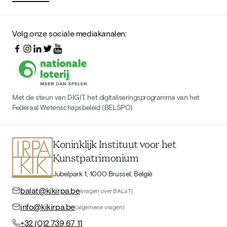
Volg onze sociale mediakanalen:
Met de steun van DIGIT, het digitaliseringsprogramma van het
Federaal Wetenschapsbeleid (BELSPO)
Koninklijk Instituut voor het
Kunstpatrimonium
Jubelpark 1, 1000 Brussel, België
balat@kikirpa.be
(vragen over BALaT)
info@kikirpa.be
(algemene vragen)
+32 (0)2 739 67 11