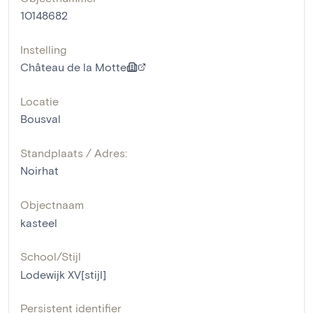
10148682
Instelling
Château de la Motte
Locatie
Bousval
Standplaats / Adres:
Noirhat
Objectnaam
kasteel
School/Stijl
Lodewijk XV[stijl]
Persistent identifier