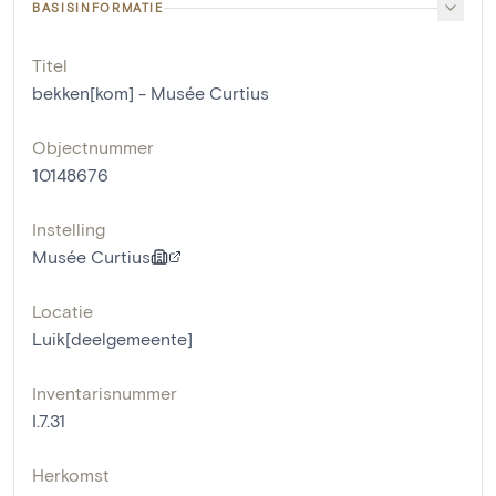
BASISINFORMATIE
Titel
bekken[kom] - Musée Curtius
Objectnummer
10148676
Instelling
Musée Curtius
Locatie
Luik[deelgemeente]
Inventarisnummer
I.7.31
Herkomst