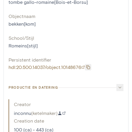
tombe gallo-romaine[Bois-et-Borsu]
Objectnaam
bekken[kom]
School/Stijl
Romeins[stijl]
Persistent identifier
hdl:20.500.14037/object.10148676
PRODUCTIE EN DATERING
Creator
inconnu
(
ketelmaker
)
Creation date
100 (ca) - 443 (ca)