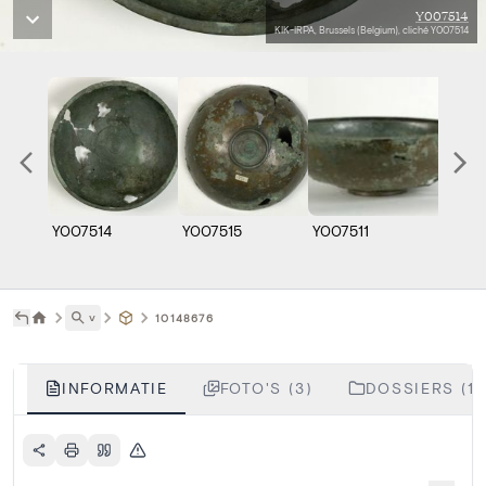
Y007514
KIK-IRPA, Brussels (Belgium), cliché Y007514
Y007514
Y007515
Y007511
˅
10148676
INFORMATIE
FOTO'S (3)
DOSSIERS (1)