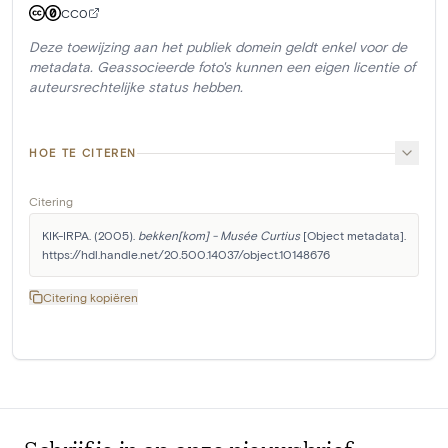
CC0
Deze toewijzing aan het publiek domein geldt enkel voor de
metadata. Geassocieerde foto's kunnen een eigen licentie of
auteursrechtelijke status hebben.
HOE TE CITEREN
Citering
KIK-IRPA. (2005). 
bekken[kom] - Musée Curtius
 [Object metadata]. 
https://hdl.handle.net/20.500.14037/object.10148676
Citering kopiëren