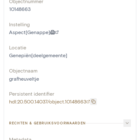
Objectnummer
10148663
Instelling
Aspect[Genappe]
Locatie
Genepiën[deelgemeente]
Objectnaam
grafheuveltje
Persistent identifier
hdl:20.500.14037/object.10148663
RECHTEN & GEBRUIKSVOORWAARDEN
Metadata