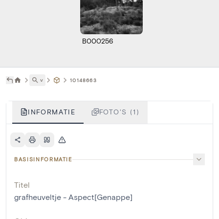
B000256
˅
10148663
INFORMATIE
FOTO'S (1)
BASISINFORMATIE
Titel
grafheuveltje - Aspect[Genappe]