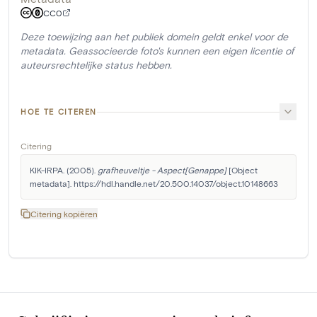
CC0
Deze toewijzing aan het publiek domein geldt enkel voor de
metadata. Geassocieerde foto's kunnen een eigen licentie of
auteursrechtelijke status hebben.
HOE TE CITEREN
Citering
KIK-IRPA. (2005). 
grafheuveltje - Aspect[Genappe]
 [Object 
metadata]. https://hdl.handle.net/20.500.14037/object.10148663
Citering kopiëren