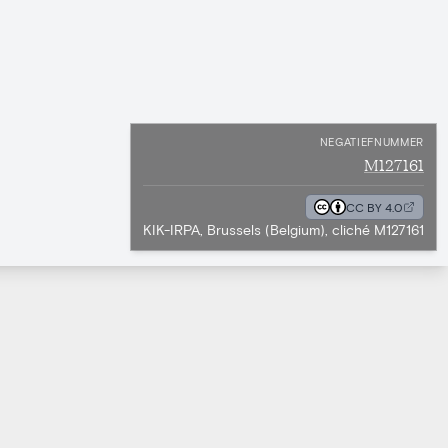
NEGATIEFNUMMER
M127161
CC BY 4.0
KIK-IRPA, Brussels (Belgium), cliché M127161