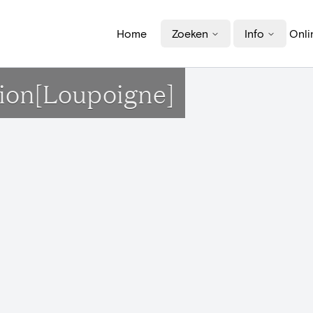
Home
Zoeken
Info
Onli
tion[Loupoigne]