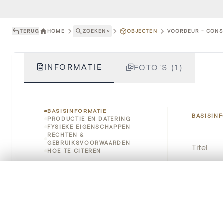
TERUG
HOME
ZOEKEN
˅
OBJECTEN
VOORDEUR - CONS
INFORMATIE
FOTO'S (1)
BASISINFORMATIE
BASISIN
PRODUCTIE EN DATERING
FYSIEKE EIGENSCHAPPEN
RECHTEN &
GEBRUIKSVOORWAARDEN
Titel
HOE TE CITEREN
Object
0/50 foto's
VERGELIJKINGSSET
Zet je afbeeldingen naast elkaar, gelaagd of me
Instellin
Je kunt deze set altijd opnieuw openen via “Mijn set” in 
Locatie