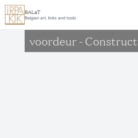
Ga naar hoofdinhoud
BALaT
Belgian art, links and tools
voordeur - Construc