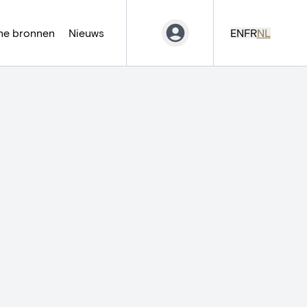
ne bronnen
Nieuws
EN
FR
NL