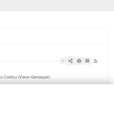
du Caillou (Vieux-Genappe)
en verschuiven.
 (Vieux-Genappe)