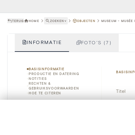
TERUG
HOME
ZOEKEN
˅
OBJECTEN
MUSEUM - MUSÉE P
INFORMATIE
FOTO'S (7)
BASISINFORMATIE
BASISIN
PRODUCTIE EN DATERING
NOTITIES
RECHTEN &
GEBRUIKSVOORWAARDEN
Titel
HOE TE CITEREN
Object
0/50 foto's
VERGELIJKINGSSET
Zet je afbeeldingen naast elkaar, gelaagd of me
Instellin
Je kunt deze set altijd opnieuw openen via “Mijn set” in 