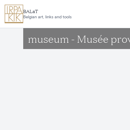
Ga naar hoofdinhoud
BALaT
Belgian art, links and tools
museum - Musée provi