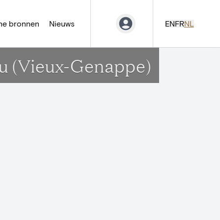
ne bronnen
Nieuws
EN
FR
NL
ou (Vieux-Genappe)