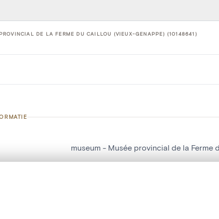
ROVINCIAL DE LA FERME DU CAILLOU (VIEUX-GENAPPE) (10148641)
FORMATIE
museum - Musée provincial de la Ferme 
nummer
10148641
t een schuifbalk om ze te vergelijken — met gesynchroniseerd zoomen 
g
Musée provincial de la Ferme du Caillou
het menu.