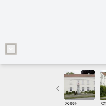
X016614
X0