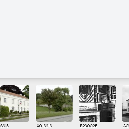
16615
X016616
B230025
A0