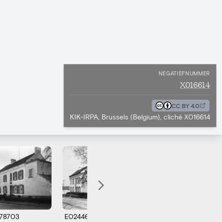
NEGATIEFNUMMER
X016614
CC BY 4.0
KIK-IRPA, Brussels (Belgium), cliché X016614
78703
E024463
M065879