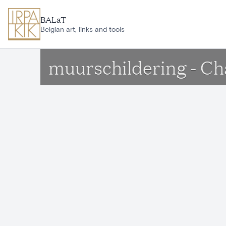
Ga naar hoofdinhoud
BALaT
Belgian art, links and tools
muurschildering - C