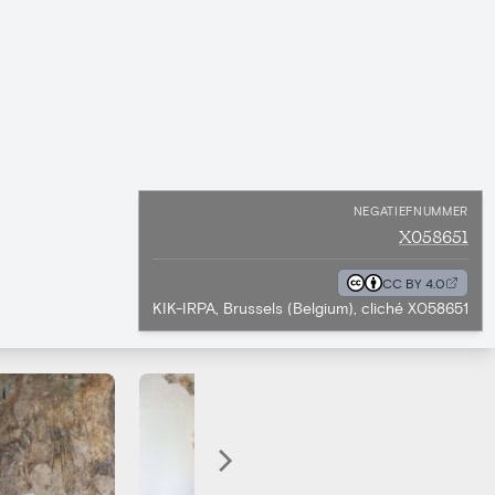
NEGATIEFNUMMER
X058651
CC BY 4.0
KIK-IRPA, Brussels (Belgium), cliché X058651