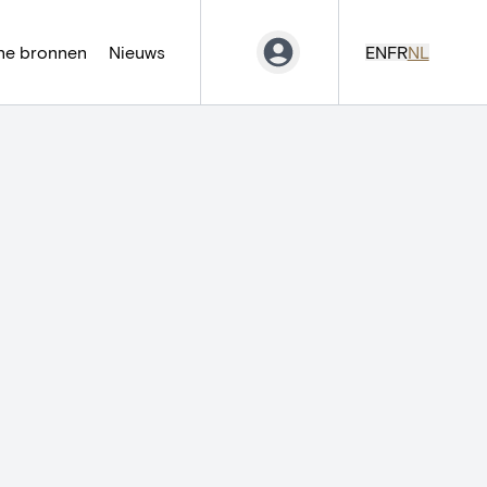
ne bronnen
Nieuws
EN
FR
NL