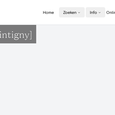
Home
Zoeken
Info
Onli
intigny]