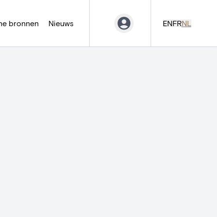
ne bronnen
Nieuws
EN
FR
NL