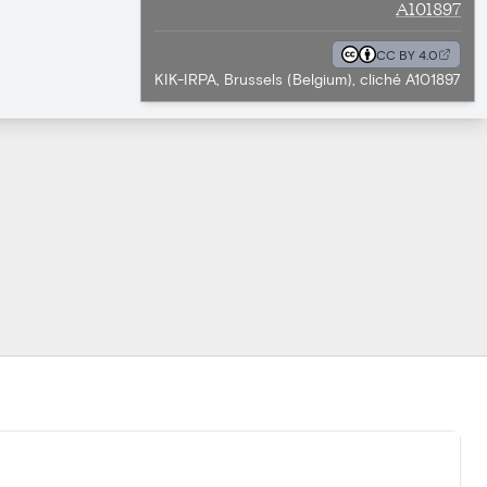
A101897
CC BY 4.0
KIK-IRPA, Brussels (Belgium), cliché A101897