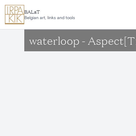
Ga naar hoofdinhoud
BALaT
Belgian art, links and tools
waterloop - Aspect[T