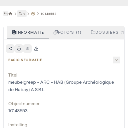
˅
10148553
INFORMATIE
FOTO'S (1)
DOSSIERS (1)
BASISINFORMATIE
Titel
meubelgreep - ARC - HAB (Groupe Archéologique
de Habay) A.S.B.L.
Objectnummer
10148553
Instelling