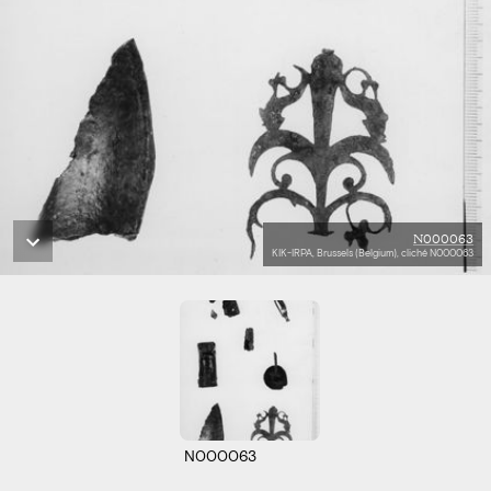
N000063
KIK-IRPA, Brussels (Belgium), cliché N000063
N000063