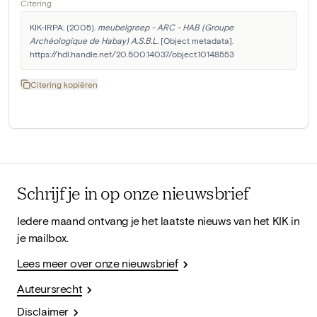
Citering
KIK-IRPA. (2005). 
meubelgreep - ARC - HAB (Groupe 
Archéologique de Habay) A.S.B.L.
 [Object metadata]. 
https://hdl.handle.net/20.500.14037/object.10148553
Citering kopiëren
Schrijf je in op onze nieuwsbrief
Iedere maand ontvang je het laatste nieuws van het KIK in
je mailbox.
Lees meer over onze nieuwsbrief
Auteursrecht
Disclaimer