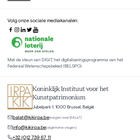
Volg onze sociale mediakanalen:
Met de steun van DIGIT, het digitaliseringsprogramma van het
Federaal Wetenschapsbeleid (BELSPO)
Koninklijk Instituut voor het
Kunstpatrimonium
Jubelpark 1, 1000 Brussel, België
balat@kikirpa.be
(vragen over BALaT)
info@kikirpa.be
(algemene vragen)
+32 (0)2 739 67 11