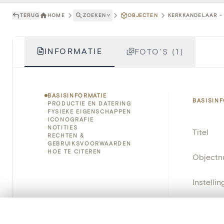
TERUG
HOME
ZOEKEN
˅
OBJECTEN
KERKKANDELAAR - 
INFORMATIE
FOTO'S (1)
BASISINFORMATIE
BASISIN
PRODUCTIE EN DATERING
FYSIEKE EIGENSCHAPPEN
ICONOGRAFIE
NOTITIES
Titel
RECHTEN &
GEBRUIKSVOORWAARDEN
HOE TE CITEREN
Object
Instellin
Locatie
0/50 foto's
VERGELIJKINGSSET