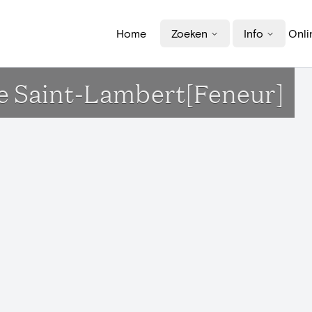
Home
Zoeken
Info
Onli
se Saint-Lambert[Feneur]