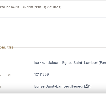
EGLISE SAINT-LAMBERT[FENEUR] (10111339)
FORMATIE
kerkkandelaar - Eglise Saint-Lambert[Fen
nummer
10111339
g
Eglise Saint-Lambert[Feneur]
Feneur