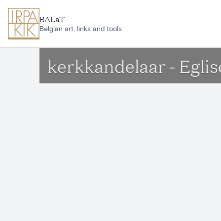
Ga naar hoofdinhoud
BALaT
Belgian art, links and tools
kerkkandelaar - Egli