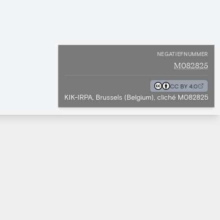
NEGATIEFNUMMER
M082825
CC BY 4.0
KIK-IRPA, Brussels (Belgium), cliché M082825