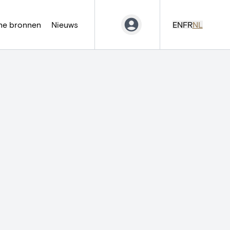
ne bronnen
Nieuws
EN
FR
NL