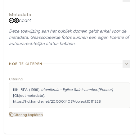
Metadata
CC0
Deze toewijzing aan het publiek domein geldt enkel voor de
metadata. Geassocieerde foto's kunnen een eigen licentie of
auteursrechtelijke status hebben.
HOE TE CITEREN
Citering
KIK-IRPA. (1999). 
triomfkruis - Eglise Saint-Lambert[Feneur]
[Object metadata]. 
https://hdl.handle.net/20.500.14037/object.10111328
Citering kopiëren