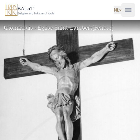
Ga naar hoofdinhoud
BALaT
NL
˅
Belgian art, links and tools
triomfkruis - Eglise Saint-Lambert[Feneur]