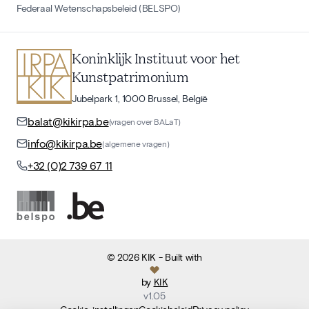
Federaal Wetenschapsbeleid (BELSPO)
Koninklijk Instituut voor het
Kunstpatrimonium
Jubelpark 1, 1000 Brussel, België
balat@kikirpa.be
(vragen over BALaT)
info@kikirpa.be
(algemene vragen)
+32 (0)2 739 67 11
©
2026
KIK
- Built with
by
KIK
v
1.05