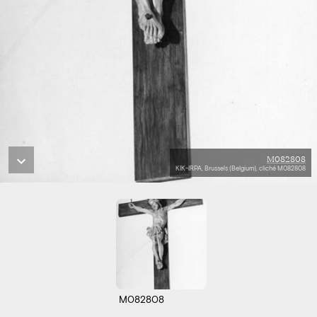
M082808
KIK-IRPA, Brussels (Belgium), cliché M082808
M082808