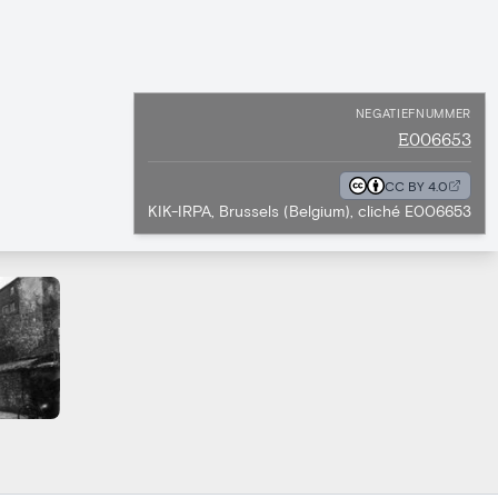
NEGATIEFNUMMER
E006653
CC BY 4.0
KIK-IRPA, Brussels (Belgium), cliché E006653