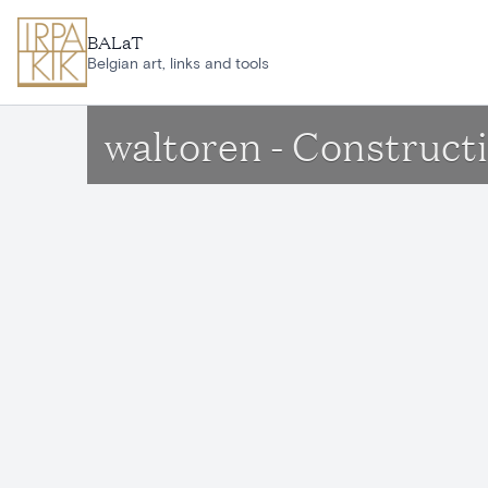
Ga naar hoofdinhoud
BALaT
Belgian art, links and tools
waltoren - Construct