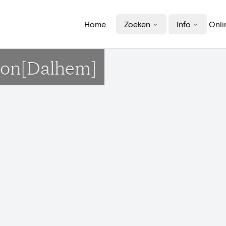
Home
Zoeken
Info
Onli
ion[Dalhem]