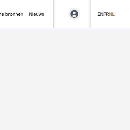
ne bronnen
Nieuws
EN
FR
NL