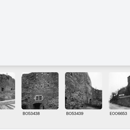
B053438
B053439
E006653